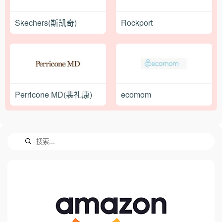
Skechers(斯凯奇)
Rockport
Perricone MD(裴礼康)
ecomom