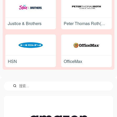
Justice & Brothers
Peter Thomas Roth(彼得罗夫)
HSN
OfficeMax