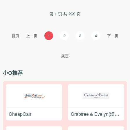
第 1 页 共 269 页
首页
上一页
1
2
3
4
下一页
尾页
小O推荐
CheapOair
Crabtree & Evelyn(瑰珀翠)