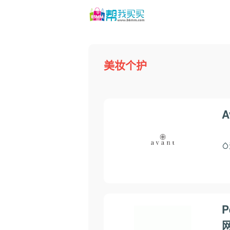
美妆个护
A
P