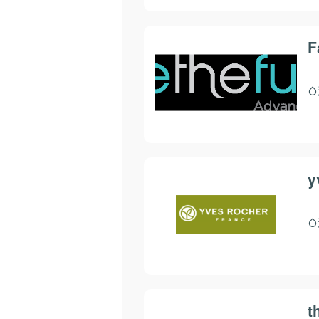
F
y
t