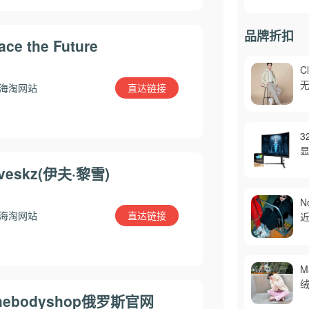
品牌折扣
ace the Future
C
无
直达链接
海淘网站
3
显
veskz(伊夫·黎雪)
N
直达链接
海淘网站
M
绒
hebodyshop俄罗斯官网