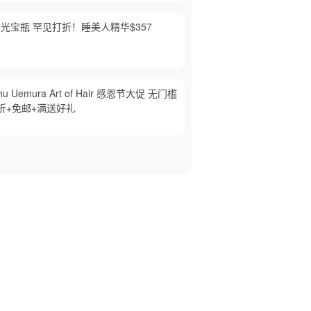
光宝瓶 罕见打折！睡美人精华$357
hu Uemura Art of Hair 感恩节大促 无门槛
折+免邮+满送好礼