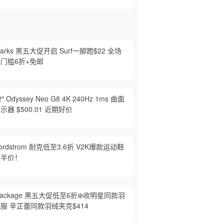
larks 黑五大促开启 Surf一脚蹬$22 全场
门槛6折+免邮
2" Odyssey Neo G8 4K 240Hz 1ms 曲面
示器 $500.01 近期好价
ordstrom 耐克低至3.6折 V2K爆款运动鞋
近半价！
ackage 黑五大促低至6折❄️收明星同款羽
服 辛芷蕾同款羽绒夹克$414