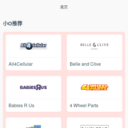
尾页
小O推荐
All4Cellular
Belle and Clive
Babies R Us
4 Wheel Parts