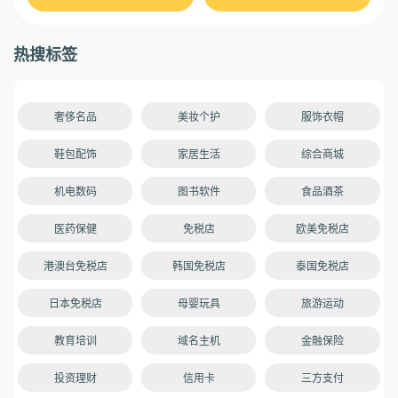
热搜标签
奢侈名品
美妆个护
服饰衣帽
鞋包配饰
家居生活
综合商城
机电数码
图书软件
食品酒茶
医药保健
免税店
欧美免税店
港澳台免税店
韩国免税店
泰国免税店
日本免税店
母婴玩具
旅游运动
教育培训
域名主机
金融保险
投资理财
信用卡
三方支付