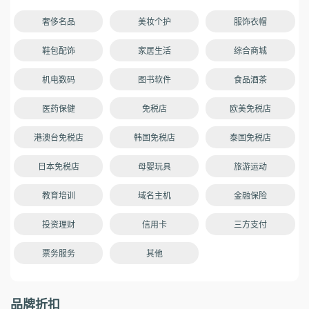
奢侈名品
美妆个护
服饰衣帽
鞋包配饰
家居生活
综合商城
机电数码
图书软件
食品酒茶
医药保健
免税店
欧美免税店
港澳台免税店
韩国免税店
泰国免税店
日本免税店
母婴玩具
旅游运动
教育培训
域名主机
金融保险
投资理财
信用卡
三方支付
票务服务
其他
品牌折扣